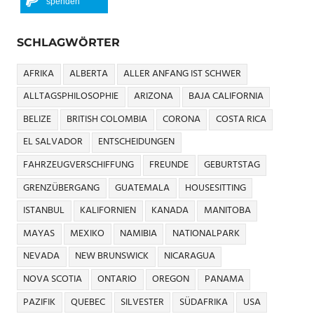
spenden
SCHLAGWÖRTER
AFRIKA
ALBERTA
ALLER ANFANG IST SCHWER
ALLTAGSPHILOSOPHIE
ARIZONA
BAJA CALIFORNIA
BELIZE
BRITISH COLOMBIA
CORONA
COSTA RICA
EL SALVADOR
ENTSCHEIDUNGEN
FAHRZEUGVERSCHIFFUNG
FREUNDE
GEBURTSTAG
GRENZÜBERGANG
GUATEMALA
HOUSESITTING
ISTANBUL
KALIFORNIEN
KANADA
MANITOBA
MAYAS
MEXIKO
NAMIBIA
NATIONALPARK
NEVADA
NEW BRUNSWICK
NICARAGUA
NOVA SCOTIA
ONTARIO
OREGON
PANAMA
PAZIFIK
QUEBEC
SILVESTER
SÜDAFRIKA
USA