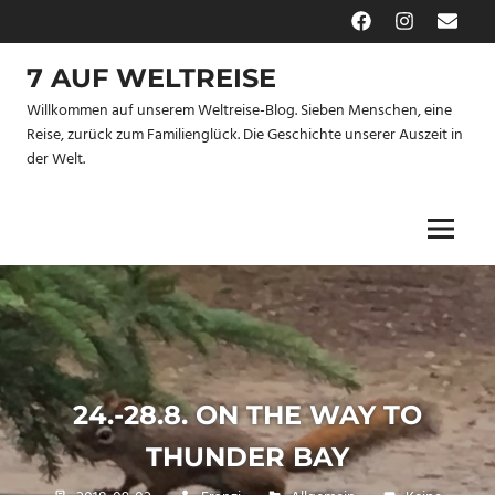
Zum
Facebook
Instagram
E-
Inhalt
Mail
springen
7 AUF WELTREISE
Willkommen auf unserem Weltreise-Blog. Sieben Menschen, eine
Reise, zurück zum Familienglück. Die Geschichte unserer Auszeit in
der Welt.
Menu
24.-28.8. ON THE WAY TO
THUNDER BAY