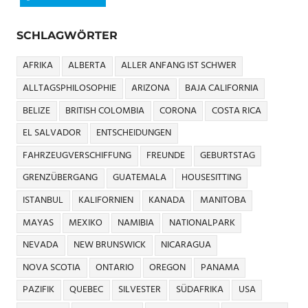
SCHLAGWÖRTER
AFRIKA
ALBERTA
ALLER ANFANG IST SCHWER
ALLTAGSPHILOSOPHIE
ARIZONA
BAJA CALIFORNIA
BELIZE
BRITISH COLOMBIA
CORONA
COSTA RICA
EL SALVADOR
ENTSCHEIDUNGEN
FAHRZEUGVERSCHIFFUNG
FREUNDE
GEBURTSTAG
GRENZÜBERGANG
GUATEMALA
HOUSESITTING
ISTANBUL
KALIFORNIEN
KANADA
MANITOBA
MAYAS
MEXIKO
NAMIBIA
NATIONALPARK
NEVADA
NEW BRUNSWICK
NICARAGUA
NOVA SCOTIA
ONTARIO
OREGON
PANAMA
PAZIFIK
QUEBEC
SILVESTER
SÜDAFRIKA
USA