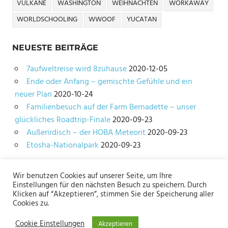
VULKANE
WASHINGTON
WEIHNACHTEN
WORKAWAY
WORLDSCHOOLING
WWOOF
YUCATAN
NEUESTE BEITRÄGE
7aufweltreise wird 8zuhause
2020-12-05
Ende oder Anfang – gemischte Gefühle und ein
neuer Plan
2020-10-24
Familienbesuch auf der Farm Bernadette – unser
glückliches Roadtrip-Finale
2020-09-23
Außerirdisch – der HOBA Meteorit
2020-09-23
Etosha-Nationalpark
2020-09-23
Wir benutzen Cookies auf unserer Seite, um Ihre
Impressum
Einstellungen für den nächsten Besuch zu speichern. Durch
Klicken auf “Akzeptieren”, stimmen Sie der Speicherung aller
Datenschutz
Cookies zu.
Cookie Einstellungen
Akzeptieren