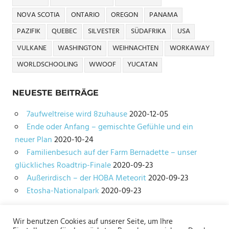
NOVA SCOTIA
ONTARIO
OREGON
PANAMA
PAZIFIK
QUEBEC
SILVESTER
SÜDAFRIKA
USA
VULKANE
WASHINGTON
WEIHNACHTEN
WORKAWAY
WORLDSCHOOLING
WWOOF
YUCATAN
NEUESTE BEITRÄGE
7aufweltreise wird 8zuhause
2020-12-05
Ende oder Anfang – gemischte Gefühle und ein
neuer Plan
2020-10-24
Familienbesuch auf der Farm Bernadette – unser
glückliches Roadtrip-Finale
2020-09-23
Außerirdisch – der HOBA Meteorit
2020-09-23
Etosha-Nationalpark
2020-09-23
Wir benutzen Cookies auf unserer Seite, um Ihre
Impressum