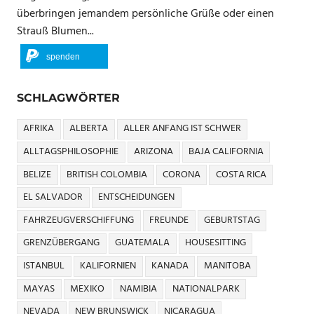
überbringen jemandem persönliche Grüße oder einen
Strauß Blumen...
spenden
SCHLAGWÖRTER
AFRIKA
ALBERTA
ALLER ANFANG IST SCHWER
ALLTAGSPHILOSOPHIE
ARIZONA
BAJA CALIFORNIA
BELIZE
BRITISH COLOMBIA
CORONA
COSTA RICA
EL SALVADOR
ENTSCHEIDUNGEN
FAHRZEUGVERSCHIFFUNG
FREUNDE
GEBURTSTAG
GRENZÜBERGANG
GUATEMALA
HOUSESITTING
ISTANBUL
KALIFORNIEN
KANADA
MANITOBA
MAYAS
MEXIKO
NAMIBIA
NATIONALPARK
NEVADA
NEW BRUNSWICK
NICARAGUA