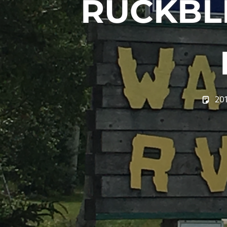
RÜCKBLI
20