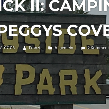
CK II: CAMP
PEGGYS COV
18-07-06
Franzi
Allgemein
2 Komment