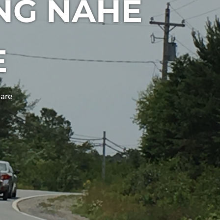
ING NAHE
E
are