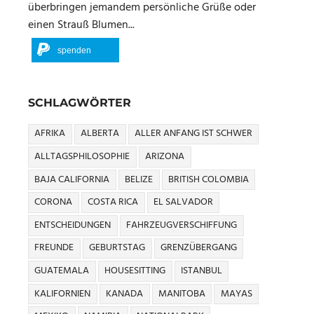
überbringen jemandem persönliche Grüße oder
einen Strauß Blumen...
spenden
SCHLAGWÖRTER
AFRIKA
ALBERTA
ALLER ANFANG IST SCHWER
ALLTAGSPHILOSOPHIE
ARIZONA
BAJA CALIFORNIA
BELIZE
BRITISH COLOMBIA
CORONA
COSTA RICA
EL SALVADOR
ENTSCHEIDUNGEN
FAHRZEUGVERSCHIFFUNG
FREUNDE
GEBURTSTAG
GRENZÜBERGANG
GUATEMALA
HOUSESITTING
ISTANBUL
KALIFORNIEN
KANADA
MANITOBA
MAYAS