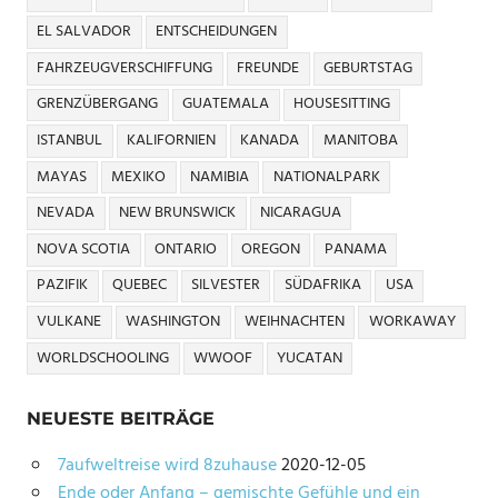
EL SALVADOR
ENTSCHEIDUNGEN
FAHRZEUGVERSCHIFFUNG
FREUNDE
GEBURTSTAG
GRENZÜBERGANG
GUATEMALA
HOUSESITTING
ISTANBUL
KALIFORNIEN
KANADA
MANITOBA
MAYAS
MEXIKO
NAMIBIA
NATIONALPARK
NEVADA
NEW BRUNSWICK
NICARAGUA
NOVA SCOTIA
ONTARIO
OREGON
PANAMA
PAZIFIK
QUEBEC
SILVESTER
SÜDAFRIKA
USA
VULKANE
WASHINGTON
WEIHNACHTEN
WORKAWAY
WORLDSCHOOLING
WWOOF
YUCATAN
NEUESTE BEITRÄGE
7aufweltreise wird 8zuhause
2020-12-05
Ende oder Anfang – gemischte Gefühle und ein