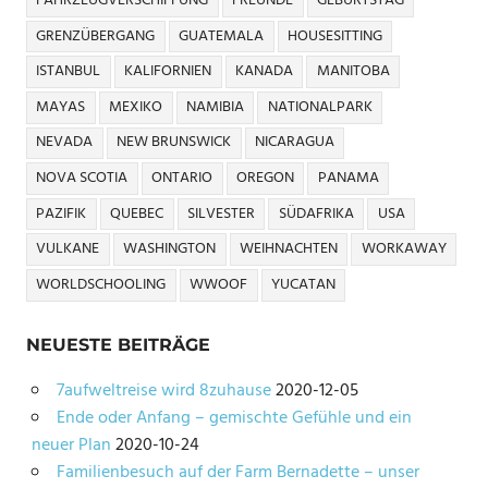
FAHRZEUGVERSCHIFFUNG
FREUNDE
GEBURTSTAG
GRENZÜBERGANG
GUATEMALA
HOUSESITTING
ISTANBUL
KALIFORNIEN
KANADA
MANITOBA
MAYAS
MEXIKO
NAMIBIA
NATIONALPARK
NEVADA
NEW BRUNSWICK
NICARAGUA
NOVA SCOTIA
ONTARIO
OREGON
PANAMA
PAZIFIK
QUEBEC
SILVESTER
SÜDAFRIKA
USA
VULKANE
WASHINGTON
WEIHNACHTEN
WORKAWAY
WORLDSCHOOLING
WWOOF
YUCATAN
NEUESTE BEITRÄGE
7aufweltreise wird 8zuhause
2020-12-05
Ende oder Anfang – gemischte Gefühle und ein
neuer Plan
2020-10-24
Familienbesuch auf der Farm Bernadette – unser