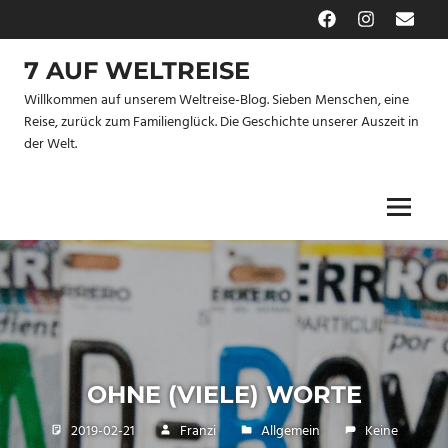
Zum
Facebook
Instagram
E-
Inhalt
Mail
springen
7 AUF WELTREISE
Willkommen auf unserem Weltreise-Blog. Sieben Menschen, eine
Reise, zurück zum Familienglück. Die Geschichte unserer Auszeit in
der Welt.
Menu
OHNE (VIELE) WORTE
2019-02-21
Franzi
Allgemein
Keine