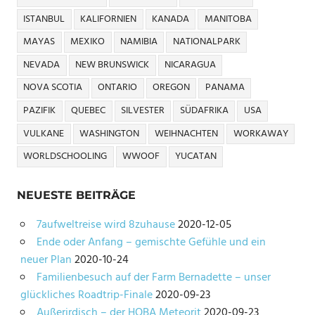
ISTANBUL
KALIFORNIEN
KANADA
MANITOBA
MAYAS
MEXIKO
NAMIBIA
NATIONALPARK
NEVADA
NEW BRUNSWICK
NICARAGUA
NOVA SCOTIA
ONTARIO
OREGON
PANAMA
PAZIFIK
QUEBEC
SILVESTER
SÜDAFRIKA
USA
VULKANE
WASHINGTON
WEIHNACHTEN
WORKAWAY
WORLDSCHOOLING
WWOOF
YUCATAN
NEUESTE BEITRÄGE
7aufweltreise wird 8zuhause
2020-12-05
Ende oder Anfang – gemischte Gefühle und ein
neuer Plan
2020-10-24
Familienbesuch auf der Farm Bernadette – unser
glückliches Roadtrip-Finale
2020-09-23
Außerirdisch – der HOBA Meteorit
2020-09-23