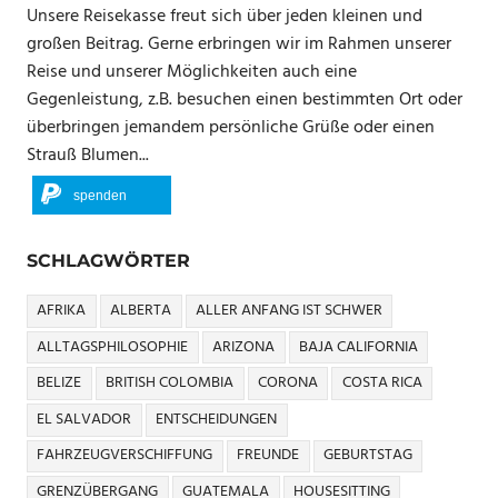
Unsere Reisekasse freut sich über jeden kleinen und
großen Beitrag. Gerne erbringen wir im Rahmen unserer
Reise und unserer Möglichkeiten auch eine
Gegenleistung, z.B. besuchen einen bestimmten Ort oder
überbringen jemandem persönliche Grüße oder einen
Strauß Blumen...
spenden
SCHLAGWÖRTER
AFRIKA
ALBERTA
ALLER ANFANG IST SCHWER
ALLTAGSPHILOSOPHIE
ARIZONA
BAJA CALIFORNIA
BELIZE
BRITISH COLOMBIA
CORONA
COSTA RICA
EL SALVADOR
ENTSCHEIDUNGEN
FAHRZEUGVERSCHIFFUNG
FREUNDE
GEBURTSTAG
GRENZÜBERGANG
GUATEMALA
HOUSESITTING