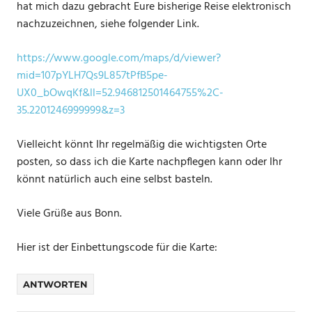
hat mich dazu gebracht Eure bisherige Reise elektronisch
nachzuzeichnen, siehe folgender Link.
https://www.google.com/maps/d/viewer?
mid=107pYLH7Qs9L857tPfB5pe-
UX0_bOwqKf&ll=52.946812501464755%2C-
35.2201246999999&z=3
Vielleicht könnt Ihr regelmäßig die wichtigsten Orte
posten, so dass ich die Karte nachpflegen kann oder Ihr
könnt natürlich auch eine selbst basteln.
Viele Grüße aus Bonn.
Hier ist der Einbettungscode für die Karte:
ANTWORTEN