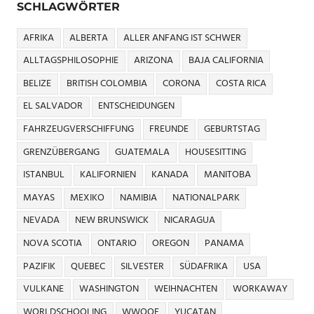
SCHLAGWÖRTER
AFRIKA
ALBERTA
ALLER ANFANG IST SCHWER
ALLTAGSPHILOSOPHIE
ARIZONA
BAJA CALIFORNIA
BELIZE
BRITISH COLOMBIA
CORONA
COSTA RICA
EL SALVADOR
ENTSCHEIDUNGEN
FAHRZEUGVERSCHIFFUNG
FREUNDE
GEBURTSTAG
GRENZÜBERGANG
GUATEMALA
HOUSESITTING
ISTANBUL
KALIFORNIEN
KANADA
MANITOBA
MAYAS
MEXIKO
NAMIBIA
NATIONALPARK
NEVADA
NEW BRUNSWICK
NICARAGUA
NOVA SCOTIA
ONTARIO
OREGON
PANAMA
PAZIFIK
QUEBEC
SILVESTER
SÜDAFRIKA
USA
VULKANE
WASHINGTON
WEIHNACHTEN
WORKAWAY
WORLDSCHOOLING
WWOOF
YUCATAN