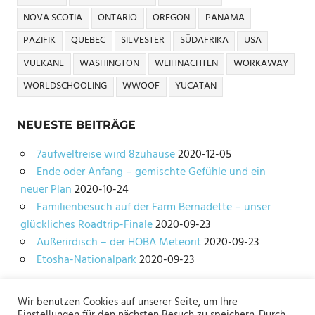
NOVA SCOTIA
ONTARIO
OREGON
PANAMA
PAZIFIK
QUEBEC
SILVESTER
SÜDAFRIKA
USA
VULKANE
WASHINGTON
WEIHNACHTEN
WORKAWAY
WORLDSCHOOLING
WWOOF
YUCATAN
NEUESTE BEITRÄGE
7aufweltreise wird 8zuhause
2020-12-05
Ende oder Anfang – gemischte Gefühle und ein
neuer Plan
2020-10-24
Familienbesuch auf der Farm Bernadette – unser
glückliches Roadtrip-Finale
2020-09-23
Außerirdisch – der HOBA Meteorit
2020-09-23
Etosha-Nationalpark
2020-09-23
Wir benutzen Cookies auf unserer Seite, um Ihre
Impressum