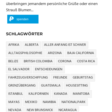
überbringen jemandem persönliche Grüße oder einen
Strauß Blumen...
spenden
SCHLAGWÖRTER
AFRIKA
ALBERTA
ALLER ANFANG IST SCHWER
ALLTAGSPHILOSOPHIE
ARIZONA
BAJA CALIFORNIA
BELIZE
BRITISH COLOMBIA
CORONA
COSTA RICA
EL SALVADOR
ENTSCHEIDUNGEN
FAHRZEUGVERSCHIFFUNG
FREUNDE
GEBURTSTAG
GRENZÜBERGANG
GUATEMALA
HOUSESITTING
ISTANBUL
KALIFORNIEN
KANADA
MANITOBA
MAYAS
MEXIKO
NAMIBIA
NATIONALPARK
NEVADA
NEW BRUNSWICK
NICARAGUA