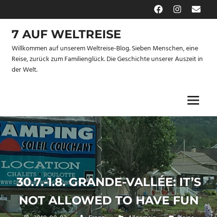
Zum
Facebook
Instagram
E-
Inhalt
Mail
springen
7 AUF WELTREISE
Willkommen auf unserem Weltreise-Blog. Sieben Menschen, eine
Reise, zurück zum Familienglück. Die Geschichte unserer Auszeit in
der Welt.
Menu
30.7.-1.8. GRANDE-VALLÉE: IT’S
NOT ALLOWED TO HAVE FUN