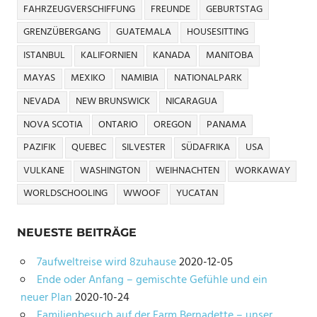
FAHRZEUGVERSCHIFFUNG
FREUNDE
GEBURTSTAG
GRENZÜBERGANG
GUATEMALA
HOUSESITTING
ISTANBUL
KALIFORNIEN
KANADA
MANITOBA
MAYAS
MEXIKO
NAMIBIA
NATIONALPARK
NEVADA
NEW BRUNSWICK
NICARAGUA
NOVA SCOTIA
ONTARIO
OREGON
PANAMA
PAZIFIK
QUEBEC
SILVESTER
SÜDAFRIKA
USA
VULKANE
WASHINGTON
WEIHNACHTEN
WORKAWAY
WORLDSCHOOLING
WWOOF
YUCATAN
NEUESTE BEITRÄGE
7aufweltreise wird 8zuhause
2020-12-05
Ende oder Anfang – gemischte Gefühle und ein
neuer Plan
2020-10-24
Familienbesuch auf der Farm Bernadette – unser